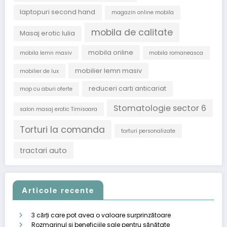
laptopuri second hand
magazin online mobila
mobila de calitate
Masaj erotic Iulia
mobila online
mobila lemn masiv
mobila romaneasca
mobilier lemn masiv
mobilier de lux
reduceri carti anticariat
mop cu aburi oferte
Stomatologie sector 6
salon masaj erotic Timisoara
Torturi la comanda
torturi personalizate
tractari auto
Articole recente
3 cărți care pot avea o valoare surprinzătoare
Rozmarinul și beneficiile sale pentru sănătate