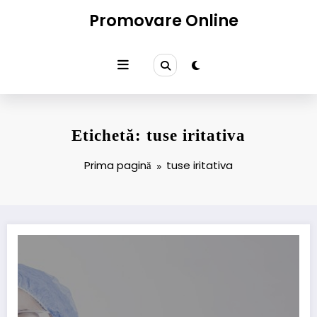
Sari
Promovare Online
la
conținut
Etichetă: tuse iritativa
Prima pagină
tuse iritativa
Tuse seacă la adulți: de ce apare și când devine supărătoare