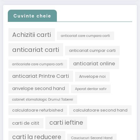
Cuvinte cheie
Achizitii carti
anticariat care cumpara carti
anticariat carti
anticariat cumpar carti
anticariat online
anticariate care cumpara carti
anticariat Printre Carti
Anvelope noi
anvelope second hand
Aparat dentar safir
cabinet stomatologic Drumul Taberei
calculatoare refurbished
calculatoare second hand
carti ieftine
carti de citit
carti la reducere
Cauciucuri Second Hand