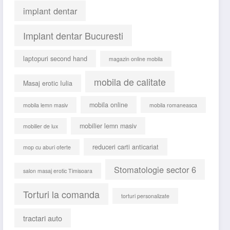
implant dentar
Implant dentar Bucuresti
laptopuri second hand
magazin online mobila
mobila de calitate
Masaj erotic Iulia
mobila online
mobila lemn masiv
mobila romaneasca
mobilier lemn masiv
mobilier de lux
reduceri carti anticariat
mop cu aburi oferte
Stomatologie sector 6
salon masaj erotic Timisoara
Torturi la comanda
torturi personalizate
tractari auto