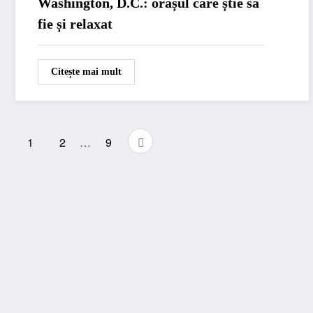
Washington, D.C.: orașul care știe să
fie și relaxat
Citește mai mult
Navigare
1
2
…
9
în
articole