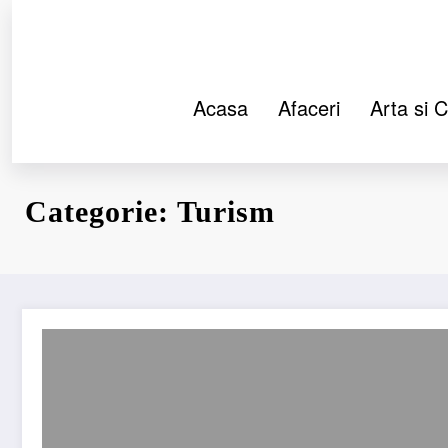
Sari
la
conținut
Acasa
Afaceri
Arta si C
Categorie: Turism
Chipul lui Decebal: simbol al istoriei dacice pe malul Dun