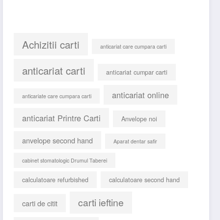
Cuvinte cheie
Achizitii carti
anticariat care cumpara carti
anticariat carti
anticariat cumpar carti
anticariat online
anticariate care cumpara carti
anticariat Printre Carti
Anvelope noi
anvelope second hand
Aparat dentar safir
cabinet stomatologic Drumul Taberei
calculatoare refurbished
calculatoare second hand
carti ieftine
carti de citit