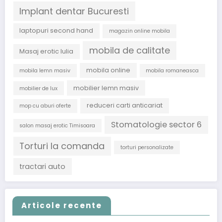
Implant dentar Bucuresti
laptopuri second hand
magazin online mobila
mobila de calitate
Masaj erotic Iulia
mobila online
mobila lemn masiv
mobila romaneasca
mobilier lemn masiv
mobilier de lux
reduceri carti anticariat
mop cu aburi oferte
Stomatologie sector 6
salon masaj erotic Timisoara
Torturi la comanda
torturi personalizate
tractari auto
Articole recente