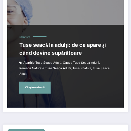
SANATATE
Tuse seacă la adulți: de ce apare și
când devine supărătoare
,
,
Aparitie Tuse Seaca Adulti
Cauze Tuse Seaca Adulti
,
,
Remedii Naturale Tuse Seaca Adulti
Tuse Iritativa
Tuse Seaca
Adulti
Citește mai mult