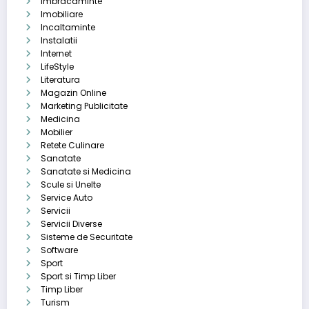
Imbracaminte
Imobiliare
Incaltaminte
Instalatii
Internet
LifeStyle
Literatura
Magazin Online
Marketing Publicitate
Medicina
Mobilier
Retete Culinare
Sanatate
Sanatate si Medicina
Scule si Unelte
Service Auto
Servicii
Servicii Diverse
Sisteme de Securitate
Software
Sport
Sport si Timp Liber
Timp Liber
Turism