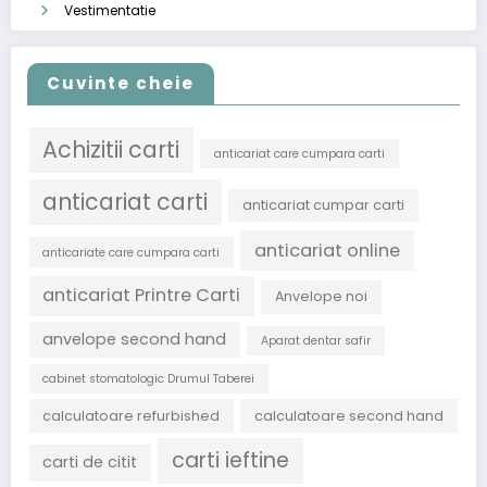
Vestimentatie
Cuvinte cheie
Achizitii carti
anticariat care cumpara carti
anticariat carti
anticariat cumpar carti
anticariat online
anticariate care cumpara carti
anticariat Printre Carti
Anvelope noi
anvelope second hand
Aparat dentar safir
cabinet stomatologic Drumul Taberei
calculatoare refurbished
calculatoare second hand
carti ieftine
carti de citit