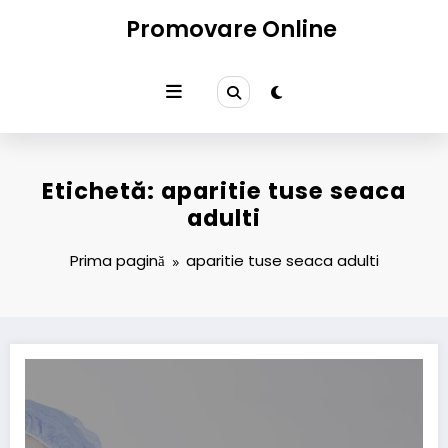
Sari
Promovare Online
la
conținut
Etichetă: aparitie tuse seaca
adulti
Prima pagină
aparitie tuse seaca adulti
Tuse seacă la adulți: de ce apare și când devine supărătoare