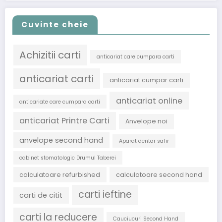
Cuvinte cheie
Achizitii carti
anticariat care cumpara carti
anticariat carti
anticariat cumpar carti
anticariat online
anticariate care cumpara carti
anticariat Printre Carti
Anvelope noi
anvelope second hand
Aparat dentar safir
cabinet stomatologic Drumul Taberei
calculatoare refurbished
calculatoare second hand
carti ieftine
carti de citit
carti la reducere
Cauciucuri Second Hand