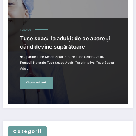
SANATATE
Tuse seacă la adulți: de ce apare și
când devine supărătoare
,
,
Aparitie Tuse Seaca Adulti
Cauze Tuse Seaca Adulti
,
,
Remedii Naturale Tuse Seaca Adulti
Tuse Iritativa
Tuse Seaca
Adulti
Citește mai mult
Categorii