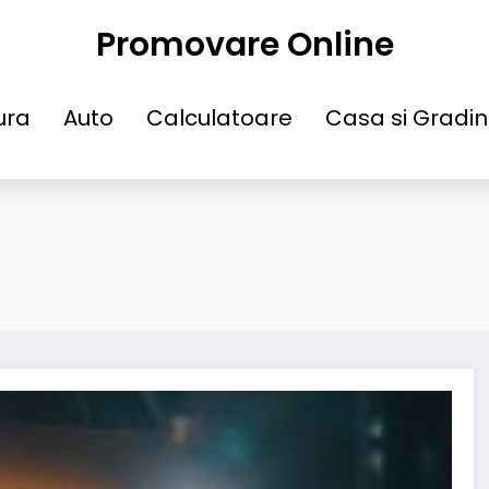
Promovare Online
ura
Auto
Calculatoare
Casa si Gradi
e tractari auto