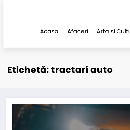
Sari
la
conținut
Acasa
Afaceri
Arta si Cult
Etichetă: tractari auto
Cum procedezi pentru a evita o tragedie si nevoia d