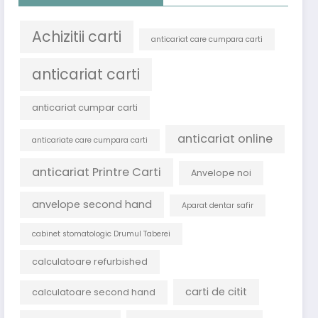
Achizitii carti
anticariat care cumpara carti
anticariat carti
anticariat cumpar carti
anticariat online
anticariate care cumpara carti
anticariat Printre Carti
Anvelope noi
anvelope second hand
Aparat dentar safir
cabinet stomatologic Drumul Taberei
calculatoare refurbished
carti de citit
calculatoare second hand