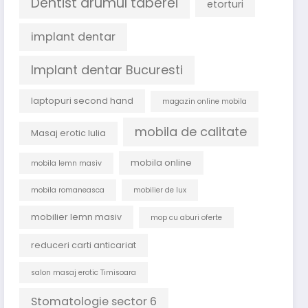
Dentist drumul taberei
etorturi
implant dentar
Implant dentar Bucuresti
laptopuri second hand
magazin online mobila
mobila de calitate
Masaj erotic Iulia
mobila online
mobila lemn masiv
mobila romaneasca
mobilier de lux
mobilier lemn masiv
mop cu aburi oferte
reduceri carti anticariat
salon masaj erotic Timisoara
Stomatologie sector 6