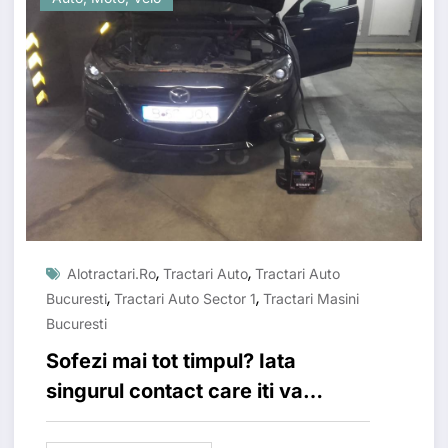
,
,
Alotractari.ro
Tractari Auto
Tractari Auto
,
,
Bucuresti
Tractari Auto Sector 1
Tractari Masini
Bucuresti
Sofezi mai tot timpul? Iata
singurul contact care iti va
rezolva probleme inerente