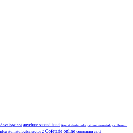
anvelope second hand
Anvelope noi
Aparat dentar safir
cabinet stomatologic Drumul
Cofetarie online
inica stomatologica sector 2
cumparam carti