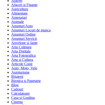
Afaceri
Afaceri si Finante
Agricultura
Alimentare
Amenajari
Animale
Anunturi Auto
Anunturi Locuri de munca
Anunturi Online
Anunturi Servicii
Anvelope si Jante
Arta Culinara
Arta Digitala
Arta Fotografica
Arta si Cultura
Articole Copii
Auto, Moto, Velo
Autoturisme
Bijuterii
Birotica si Papetarie
Blog
Cadouri
Calculatoare
Casa si Gradina
Cinema