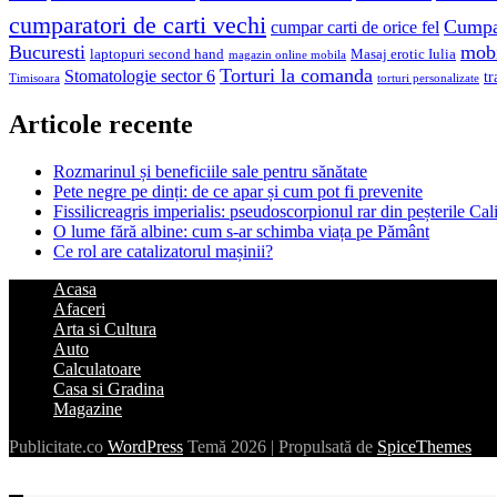
cumparatori de carti vechi
Cumpar
cumpar carti de orice fel
Bucuresti
mobi
laptopuri second hand
Masaj erotic Iulia
magazin online mobila
Torturi la comanda
Stomatologie sector 6
tr
Timisoara
torturi personalizate
Articole recente
Rozmarinul și beneficiile sale pentru sănătate
Pete negre pe dinți: de ce apar și cum pot fi prevenite
Fissilicreagris imperialis: pseudoscorpionul rar din peșterile Cal
O lume fără albine: cum s-ar schimba viața pe Pământ
Ce rol are catalizatorul mașinii?
Acasa
Afaceri
Arta si Cultura
Auto
Calculatoare
Casa si Gradina
Magazine
Publicitate.co
WordPress
Temă 2026 | Propulsată de
SpiceThemes