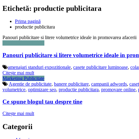
Etichetă: productie publicitara
Prima pagină
productie publicitara
Panouri publicitare si litere volumetrice ideale in promovarea afacerii
Marketing Publicitate
Panouri publicitare si litere volumetrice ideale in pro
amenajari standuri expozitionale
,
casete publicitare luminoase
,
cola
Citește mai mult
Marketing Publicitate
Agentie de publicitate
,
banere publicitare
,
campanii adwords
,
case
volumetrice
,
optimizare seo
,
productie publicitara
,
promovare online
,
Ce spune blogul tau despre tine
Citește mai mult
Categorii