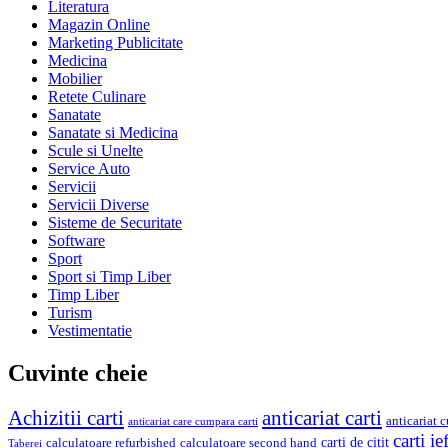
Literatura
Magazin Online
Marketing Publicitate
Medicina
Mobilier
Retete Culinare
Sanatate
Sanatate si Medicina
Scule si Unelte
Service Auto
Servicii
Servicii Diverse
Sisteme de Securitate
Software
Sport
Sport si Timp Liber
Timp Liber
Turism
Vestimentatie
Cuvinte cheie
Achizitii carti
anticariat carti
anticariat 
anticariat care cumpara carti
carti ie
carti de citit
calculatoare refurbished
calculatoare second hand
Taberei