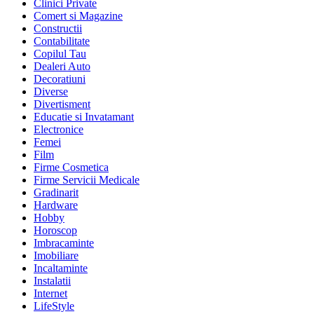
Clinici Private
Comert si Magazine
Constructii
Contabilitate
Copilul Tau
Dealeri Auto
Decoratiuni
Diverse
Divertisment
Educatie si Invatamant
Electronice
Femei
Film
Firme Cosmetica
Firme Servicii Medicale
Gradinarit
Hardware
Hobby
Horoscop
Imbracaminte
Imobiliare
Incaltaminte
Instalatii
Internet
LifeStyle