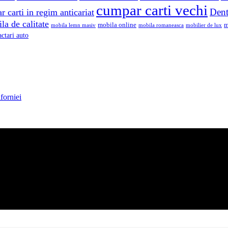
cumpar carti vechi
Dent
 carti in regim anticariat
la de calitate
mobila online
m
mobila lemn masiv
mobila romaneasca
mobilier de lux
actari auto
iforniei