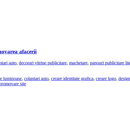
movarea afacerii
ntari auto
,
decorari vitrine publicitare
,
machetare
,
panouri publicitare li
te luminoase
,
colantari auto
,
creare identitate grafica
,
creare logo
,
design
promovare site