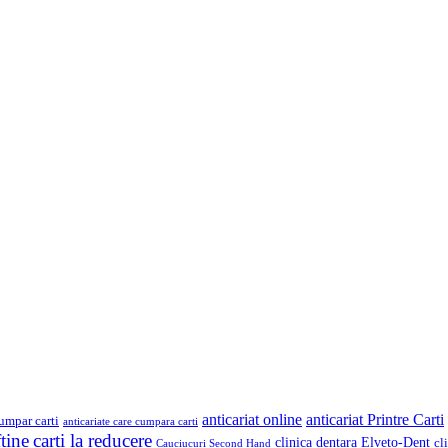
anticariat online
anticariat Printre Carti
cumpar carti
anticariate care cumpara carti
ftine
carti la reducere
clinica dentara Elveto-Dent
cl
Cauciucuri Second Hand