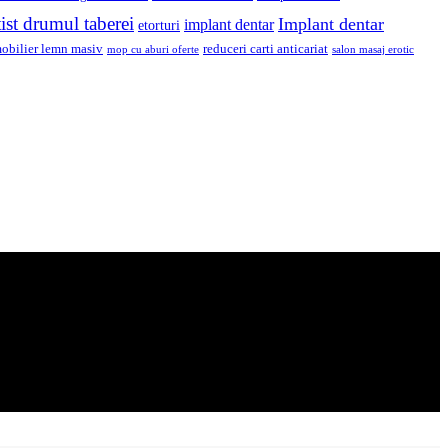
ist drumul taberei
Implant dentar
implant dentar
etorturi
obilier lemn masiv
reduceri carti anticariat
mop cu aburi oferte
salon masaj erotic