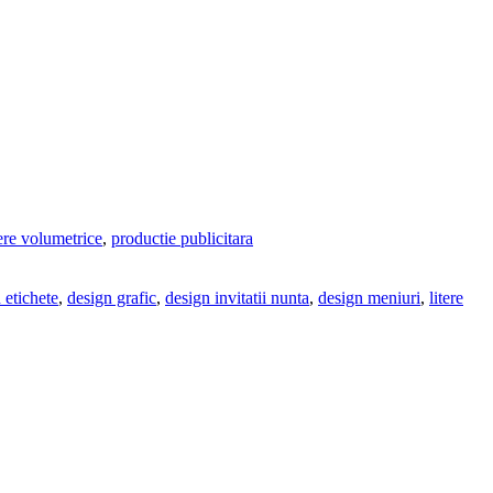
tere volumetrice
,
productie publicitara
 etichete
,
design grafic
,
design invitatii nunta
,
design meniuri
,
litere