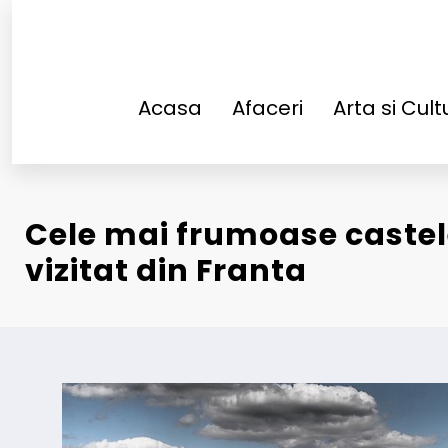
Sari
la
conținut
Acasa
Afaceri
Arta si Cult
Cele mai frumoase caste
vizitat din Franta