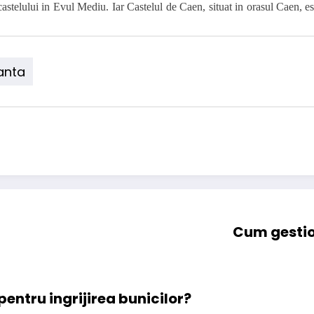
a castelului in Evul Mediu. Iar Castelul de Caen, situat in orasul Caen,
anta
Cum gestion
entru ingrijirea bunicilor?