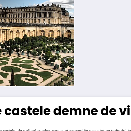
castele demne de viz
castele, de ordinul sutelor, care sunt raspandite peste tot pe teritoriul tar