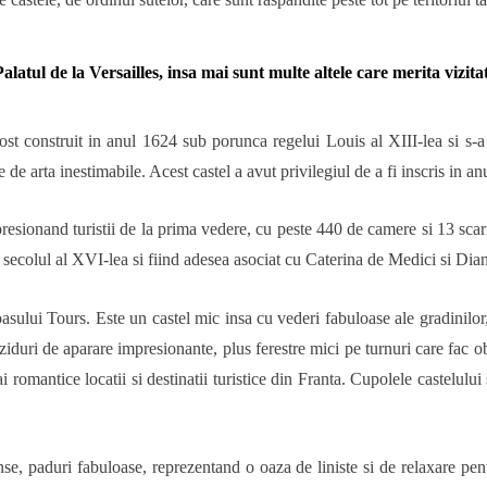
alatul de la Versailles, insa mai sunt multe altele care merita vizitat
fost construit in anul 1624 sub porunca regelui Louis al XIII-lea si s-a 
de arta inestimabile. Acest castel a avut privilegiul de a fi inscris 
sionand turistii de la prima vedere, cu peste 440 de camere si 13 scari 
n secolul al XVI-lea si fiind adesea asociat cu Caterina de Medici si Dian
oasului Tours. Este un castel mic insa cu vederi fabuloase ale gradinilor,
duri de aparare impresionante, plus ferestre mici pe turnuri care fac ob
mai romantice locatii si destinatii turistice din Franta. Cupolele castelulu
nse, paduri fabuloase, reprezentand o oaza de liniste si de relaxare pent