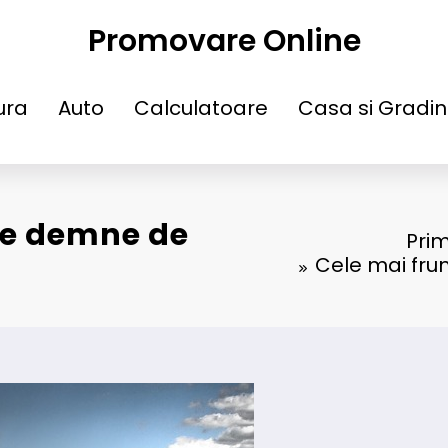
Promovare Online
ura
Auto
Calculatoare
Casa si Gradi
le demne de
Pri
Cele mai fru