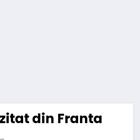
itat din Franta
ii.