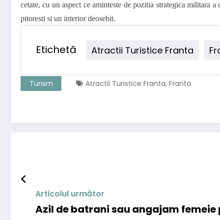
cetate, cu un aspect ce aminteste de pozitia strategica militara 
pitoresti si un interior deosebit.
Etichetă
Atractii Turistice Franta
Fr
,
Turism
Atractii Turistice Franta
Franta
Articolul următor
Azil de batrani sau angajam femeie p