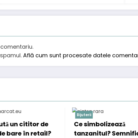
 comentariu.
e spamul.
Află cum sunt procesate datele comentari
juterii
Afaceri
Autoturism
e simbolizează
M29 – 3.0 Diese
anzanitul? Semnificații
camionul Isuzu