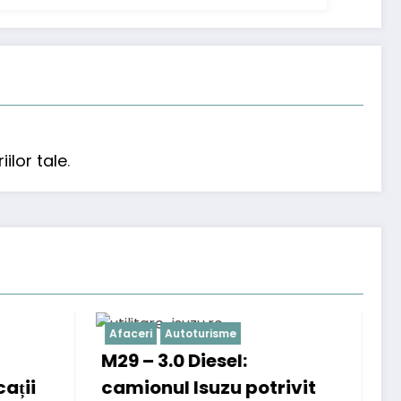
ilor tale
.
e
Agricultura
l:
Ingrășăminte foliare:
 potrivit
soluția eficientă pentru