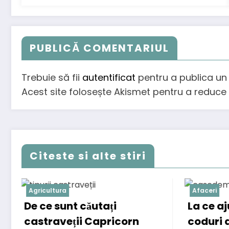
PUBLICĂ COMENTARIUL
Trebuie să fii
autentificat
pentru a publica un
Acest site folosește Akismet pentru a reduc
Citeste si alte stiri
Afaceri
Bi
La ce ajută un cititor de
C
rn
coduri de bare în retail?
t