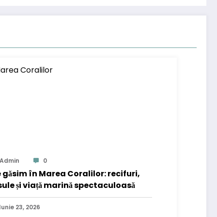
Admin
0
 găsim în Marea Coralilor: recifuri,
sule și viață marină spectaculoasă
Iunie 23, 2026