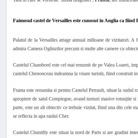
Faimosul castel de Versailles este cunosut in Anglia ca fiind P
Palatul de la Versailles atrage annual milioane de vizitatori. A 
admira Camera Oglinzilor precum si multe alte camere cu obiecte 
Castelul Chambord este cel mai renumit de pe Valea Loarei, impre
castelul Chenonceau indeamna la visare turistii, fiind construit i
Franta este renumita si pentru Castelul Perrault, situat la sudul r
apropiere de satul Compiegne, avand turnuri masive rotunjite si zi
parte, este un alt obiectiv ce trebuie vizitat, fiind una din cele 
se reflecta in apa raului Cher.
Castelul Chantilly este situat la nord de Paris si are gradini ime