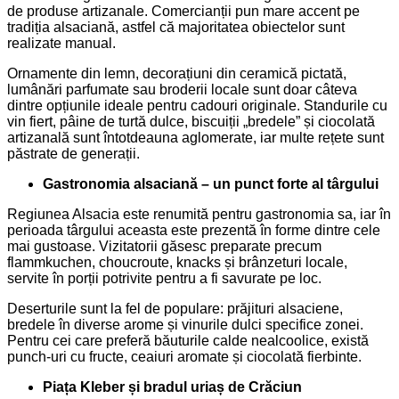
de produse artizanale. Comercianții pun mare accent pe
tradiția alsaciană, astfel că majoritatea obiectelor sunt
realizate manual.
Ornamente din lemn, decorațiuni din ceramică pictată,
lumânări parfumate sau broderii locale sunt doar câteva
dintre opțiunile ideale pentru cadouri originale. Standurile cu
vin fiert, pâine de turtă dulce, biscuiții „bredele” și ciocolată
artizanală sunt întotdeauna aglomerate, iar multe rețete sunt
păstrate de generații.
Gastronomia alsaciană – un punct forte al târgului
Regiunea Alsacia este renumită pentru gastronomia sa, iar în
perioada târgului aceasta este prezentă în forme dintre cele
mai gustoase. Vizitatorii găsesc preparate precum
flammkuchen, choucroute, knacks și brânzeturi locale,
servite în porții potrivite pentru a fi savurate pe loc.
Deserturile sunt la fel de populare: prăjituri alsaciene,
bredele în diverse arome și vinurile dulci specifice zonei.
Pentru cei care preferă băuturile calde nealcoolice, există
punch-uri cu fructe, ceaiuri aromate și ciocolată fierbinte.
Piața Kleber și bradul uriaș de Crăciun