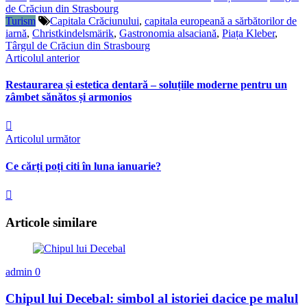
de Crăciun din Strasbourg
Turism
Capitala Crăciunului
,
capitala europeană a sărbătorilor de
iarnă
,
Christkindelsmärik
,
Gastronomia alsaciană
,
Piața Kleber
,
Târgul de Crăciun din Strasbourg
Articolul anterior
Restaurarea și estetica dentară – soluțiile moderne pentru un
zâmbet sănătos și armonios
Articolul următor
Ce cărți poți citi în luna ianuarie?
Articole similare
admin
0
Chipul lui Decebal: simbol al istoriei dacice pe malul