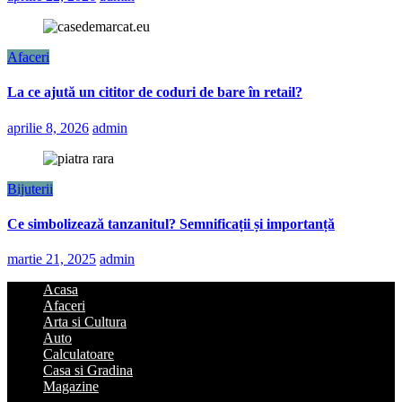
Afaceri
La ce ajută un cititor de coduri de bare în retail?
aprilie 8, 2026
admin
Bijuterii
Ce simbolizează tanzanitul? Semnificații și importanță
martie 21, 2025
admin
Acasa
Afaceri
Arta si Cultura
Auto
Calculatoare
Casa si Gradina
Magazine