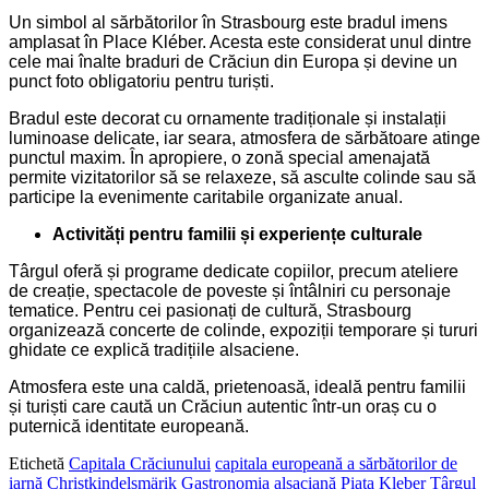
Un simbol al sărbătorilor în Strasbourg este bradul imens
amplasat în Place Kléber. Acesta este considerat unul dintre
cele mai înalte braduri de Crăciun din Europa și devine un
punct foto obligatoriu pentru turiști.
Bradul este decorat cu ornamente tradiționale și instalații
luminoase delicate, iar seara, atmosfera de sărbătoare atinge
punctul maxim. În apropiere, o zonă special amenajată
permite vizitatorilor să se relaxeze, să asculte colinde sau să
participe la evenimente caritabile organizate anual.
Activități pentru familii și experiențe culturale
Târgul oferă și programe dedicate copiilor, precum ateliere
de creație, spectacole de poveste și întâlniri cu personaje
tematice. Pentru cei pasionați de cultură, Strasbourg
organizează concerte de colinde, expoziții temporare și tururi
ghidate ce explică tradițiile alsaciene.
Atmosfera este una caldă, prietenoasă, ideală pentru familii
și turiști care caută un Crăciun autentic într-un oraș cu o
puternică identitate europeană.
Etichetă
Capitala Crăciunului
capitala europeană a sărbătorilor de
iarnă
Christkindelsmärik
Gastronomia alsaciană
Piața Kleber
Târgul