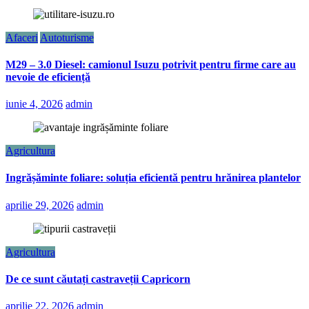
Afaceri
Autoturisme
M29 – 3.0 Diesel: camionul Isuzu potrivit pentru firme care au
nevoie de eficiență
iunie 4, 2026
admin
Agricultura
Ingrășăminte foliare: soluția eficientă pentru hrănirea plantelor
aprilie 29, 2026
admin
Agricultura
De ce sunt căutați castraveții Capricorn
aprilie 22, 2026
admin