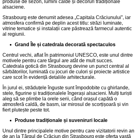
produse de sezon, lumini calde și decoruri tradiționale
alsaciene.
Strasbourg este denumit adesea „Capitala Crăciunului”, iar
atmosfera confirmă pe deplin acest titlu: străzi luminate,
vitrine tematice și instalații care păstrează farmecul autentic
al regiunii.
Grand Île și catedrala decorată spectaculos
Centrul vechi, aflat în patrimoniul UNESCO, este unul dintre
motivele pentru care târgul are atât de mult succes.
Catedrala gotică din Strasbourg devine un punct central al
sărbătorilor, luminată cu jocuri de culori și proiecte artistice
care scot în evidență detaliile arhitecturale.
În jurul ei, străduțele înguste sunt împodobite cu ghirlande,
stele, figurine și tradiționalele îngerași alsacieni. Mulți turiști
aleg să se plimbe la orele serii, când orașul capătă o
atmosferă caldă, de basm, iar mirosul de scorțișoară și vin
fiert plutește peste tot.
Produse tradiționale și suveniruri locale
Unul dintre principalele motive pentru care vizitatorii revin an
de an la Târgul de Crăciun din Strasbourg este oferta vastă