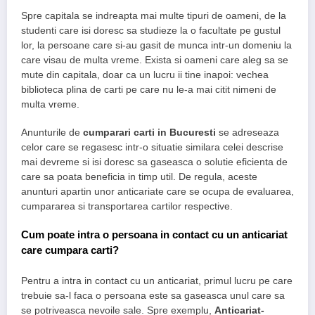
Spre capitala se indreapta mai multe tipuri de oameni, de la
studenti care isi doresc sa studieze la o facultate pe gustul
lor, la persoane care si-au gasit de munca intr-un domeniu la
care visau de multa vreme. Exista si oameni care aleg sa se
mute din capitala, doar ca un lucru ii tine inapoi: vechea
biblioteca plina de carti pe care nu le-a mai citit nimeni de
multa vreme.
Anunturile de
cumparari carti in Bucuresti
se adreseaza
celor care se regasesc intr-o situatie similara celei descrise
mai devreme si isi doresc sa gaseasca o solutie eficienta de
care sa poata beneficia in timp util. De regula, aceste
anunturi apartin unor anticariate care se ocupa de evaluarea,
cumpararea si transportarea cartilor respective.
Cum poate intra o persoana in contact cu un anticariat
care cumpara carti?
Pentru a intra in contact cu un anticariat, primul lucru pe care
trebuie sa-l faca o persoana este sa gaseasca unul care sa
se potriveasca nevoile sale. Spre exemplu,
Anticariat-