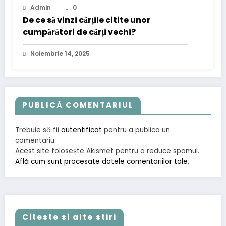
Admin
0
De ce să vinzi cărțile citite unor
cumpărători de cărți vechi?
Noiembrie 14, 2025
PUBLICĂ COMENTARIUL
Trebuie să fii
autentificat
pentru a publica un
comentariu.
Acest site folosește Akismet pentru a reduce spamul.
Află cum sunt procesate datele comentariilor tale
.
Citeste si alte stiri