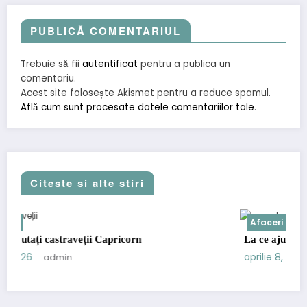
PUBLICĂ COMENTARIUL
Trebuie să fii
autentificat
pentru a publica un
comentariu.
Acest site folosește Akismet pentru a reduce spamul.
Află cum sunt procesate datele comentariilor tale
.
Citeste si alte stiri
Afaceri
aveții Capricorn
La ce ajută un cititor de codur
aprilie 8, 2026
admin