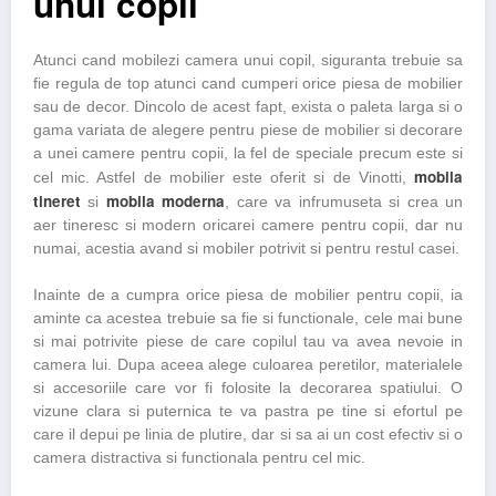
unui copil
Atunci cand mobilezi camera unui copil, siguranta trebuie sa
fie regula de top atunci cand cumperi orice piesa de mobilier
sau de decor. Dincolo de acest fapt, exista o paleta larga si o
gama variata de alegere pentru piese de mobilier si decorare
a unei camere pentru copii, la fel de speciale precum este si
mobila
cel mic. Astfel de mobilier este oferit si de Vinotti,
tineret
mobila moderna
si
, care va infrumuseta si crea un
aer tineresc si modern oricarei camere pentru copii, dar nu
numai, acestia avand si mobiler potrivit si pentru restul casei.
Inainte de a cumpra orice piesa de mobilier pentru copii, ia
aminte ca acestea trebuie sa fie si functionale, cele mai bune
si mai potrivite piese de care copilul tau va avea nevoie in
camera lui. Dupa aceea alege culoarea peretilor, materialele
si accesoriile care vor fi folosite la decorarea spatiului. O
vizune clara si puternica te va pastra pe tine si efortul pe
care il depui pe linia de plutire, dar si sa ai un cost efectiv si o
camera distractiva si functionala pentru cel mic.