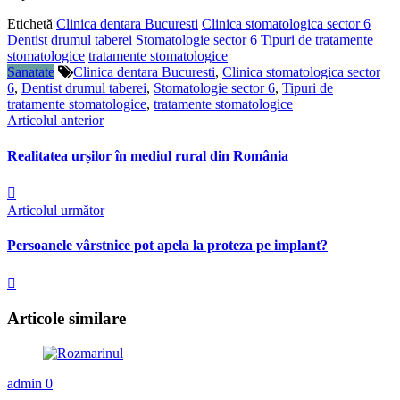
Etichetă
Clinica dentara Bucuresti
Clinica stomatologica sector 6
Dentist drumul taberei
Stomatologie sector 6
Tipuri de tratamente
stomatologice
tratamente stomatologice
Sanatate
Clinica dentara Bucuresti
,
Clinica stomatologica sector
6
,
Dentist drumul taberei
,
Stomatologie sector 6
,
Tipuri de
tratamente stomatologice
,
tratamente stomatologice
Articolul anterior
Realitatea urșilor în mediul rural din România
Articolul următor
Persoanele vârstnice pot apela la proteza pe implant?
Articole similare
admin
0