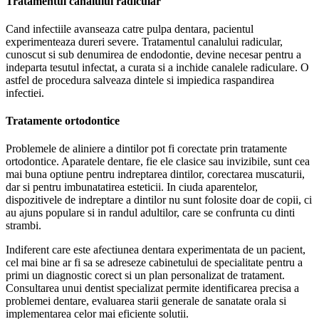
Tratamentul canalului radicular
Cand infectiile avanseaza catre pulpa dentara, pacientul
experimenteaza dureri severe. Tratamentul canalului radicular,
cunoscut si sub denumirea de endodontie, devine necesar pentru a
indeparta tesutul infectat, a curata si a inchide canalele radiculare. O
astfel de procedura salveaza dintele si impiedica raspandirea
infectiei.
Tratamente ortodontice
Problemele de aliniere a dintilor pot fi corectate prin tratamente
ortodontice. Aparatele dentare, fie ele clasice sau invizibile, sunt cea
mai buna optiune pentru indreptarea dintilor, corectarea muscaturii,
dar si pentru imbunatatirea esteticii. In ciuda aparentelor,
dispozitivele de indreptare a dintilor nu sunt folosite doar de copii, ci
au ajuns populare si in randul adultilor, care se confrunta cu dinti
strambi.
Indiferent care este afectiunea dentara experimentata de un pacient,
cel mai bine ar fi sa se adreseze cabinetului de specialitate pentru a
primi un diagnostic corect si un plan personalizat de tratament.
Consultarea unui dentist specializat permite identificarea precisa a
problemei dentare, evaluarea starii generale de sanatate orala si
implementarea celor mai eficiente solutii.