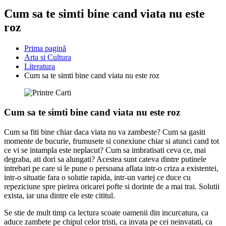
Cum sa te simti bine cand viata nu este
roz
Prima pagină
Arta si Cultura
Literatura
Cum sa te simti bine cand viata nu este roz
Cum sa te simti bine cand viata nu este roz
Cum sa fiti bine chiar daca viata nu va zambeste? Cum sa gasiti
momente de bucurie, frumusete si conexiune chiar si atunci cand tot
ce vi se intampla este neplacut? Cum sa imbratisati ceva ce, mai
degraba, ati dori sa alungati? Acestea sunt cateva dintre putinele
intrebari pe care si le pune o persoana aflata intr-o criza a existentei,
intr-o situatie fara o solutie rapida, intr-un vartej ce duce cu
repeziciune spre pieirea oricarei pofte si dorinte de a mai trai. Solutii
exista, iar una dintre ele este cititul.
Se stie de mult timp ca lectura scoate oamenii din incurcatura, ca
aduce zambete pe chipul celor tristi, ca invata pe cei neinvatati, ca