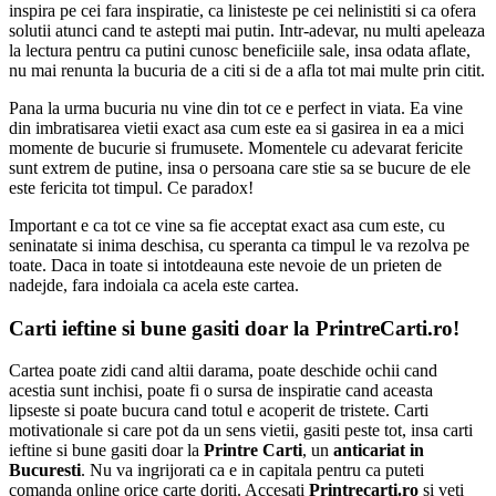
inspira pe cei fara inspiratie, ca linisteste pe cei nelinistiti si ca ofera
solutii atunci cand te astepti mai putin. Intr-adevar, nu multi apeleaza
la lectura pentru ca putini cunosc beneficiile sale, insa odata aflate,
nu mai renunta la bucuria de a citi si de a afla tot mai multe prin citit.
Pana la urma bucuria nu vine din tot ce e perfect in viata. Ea vine
din imbratisarea vietii exact asa cum este ea si gasirea in ea a mici
momente de bucurie si frumusete. Momentele cu adevarat fericite
sunt extrem de putine, insa o persoana care stie sa se bucure de ele
este fericita tot timpul. Ce paradox!
Important e ca tot ce vine sa fie acceptat exact asa cum este, cu
seninatate si inima deschisa, cu speranta ca timpul le va rezolva pe
toate. Daca in toate si intotdeauna este nevoie de un prieten de
nadejde, fara indoiala ca acela este cartea.
Carti ieftine si bune gasiti doar la
PrintreCarti
.ro!
Cartea poate zidi cand altii darama, poate deschide ochii cand
acestia sunt inchisi, poate fi o sursa de inspiratie cand aceasta
lipseste si poate bucura cand totul e acoperit de tristete. Carti
motivationale si care pot da un sens vietii, gasiti peste tot, insa carti
ieftine si bune gasiti doar la
Printre Carti
, un
anticariat in
Bucuresti
. Nu va ingrijorati ca e in capitala pentru ca puteti
comanda online orice carte doriti. Accesati
Printrecarti.ro
si veti