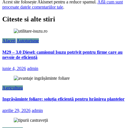
Acest site folosește Akismet pentru a reduce spamul.
Află cum sunt
procesate datele comentariilor tale
.
Citeste si alte stiri
Afaceri
Autoturisme
M29 – 3.0 Diesel: camionul Isuzu potrivit pentru firme care au
nevoie de eficiență
iunie 4, 2026
admin
Agricultura
Ingrășăminte foliare: soluția eficientă pentru hrănirea plantelor
aprilie 29, 2026
admin