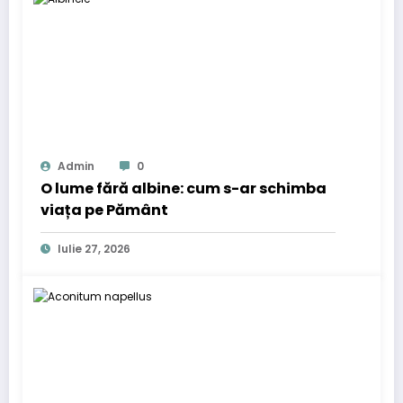
Admin
0
O lume fără albine: cum s-ar schimba
viața pe Pământ
Iulie 27, 2026