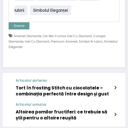
Iubirii
Simbolul Eleganței
Diverse
,
,
Amanet Diamante
Cel Mai Frumos Inel Cu Diamant
Cumpar
,
,
,
,
Diamante
Inel Cu Diamant
Premium Amanet
Simbol Al Iubirii
Simbolul
Eleganței
Articolul anterior
Tort în frosting Stitch cu ciocolatele –
combinația perfectă între design și gust
Articolul următor
Altoirea pomilor fructiferi: ce trebuie să
știi pentru o altoire reușită