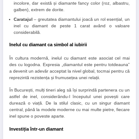
incolore, dar există și diamante fancy color (roz, albastru,
galben), extrem de dorite.
Caratajul
– greutatea diamantului joacă un rol esențial, un
inel cu diamant de peste 1 carat având o valoare
considerabilă.
Inelul cu diamant ca simbol al iubirii
În cultura modernă, inelul cu diamant este asociat cel mai
des cu logodna. Expresia „diamantul este pentru totdeauna”
a devenit un adevăr acceptat la nivel global, tocmai pentru că
reprezintă rezistența și frumusețea unei relații.
În București, mulți tineri aleg să își surprindă partenera cu un
astfel de inel, considerându-l începutul unei povești care
durează o viață. De la stilul clasic, cu un singur diamant
central, până la modele moderne cu mai multe pietre, fiecare
inel spune o poveste aparte.
Investiția într-un diamant