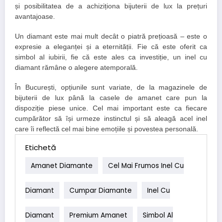
și posibilitatea de a achiziționa bijuterii de lux la prețuri
avantajoase.
Un diamant este mai mult decât o piatră prețioasă – este o
expresie a eleganței și a eternității. Fie că este oferit ca
simbol al iubirii, fie că este ales ca investiție, un inel cu
diamant rămâne o alegere atemporală.
În București, opțiunile sunt variate, de la magazinele de
bijuterii de lux până la casele de amanet care pun la
dispoziție piese unice. Cel mai important este ca fiecare
cumpărător să își urmeze instinctul și să aleagă acel inel
care îi reflectă cel mai bine emoțiile și povestea personală.
Etichetă
Amanet Diamante
Cel Mai Frumos Inel Cu
Diamant
Cumpar Diamante
Inel Cu
Diamant
Premium Amanet
Simbol Al