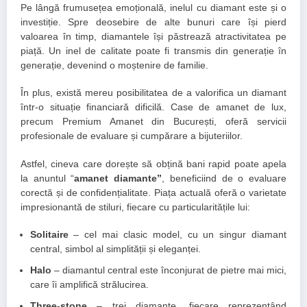
Pe lângă frumusețea emoțională, inelul cu diamant este și o
investiție. Spre deosebire de alte bunuri care își pierd
valoarea în timp, diamantele își păstrează atractivitatea pe
piață. Un inel de calitate poate fi transmis din generație în
generație, devenind o moștenire de familie.
În plus, există mereu posibilitatea de a valorifica un diamant
într-o situație financiară dificilă. Case de amanet de lux,
precum Premium Amanet din București, oferă servicii
profesionale de evaluare și cumpărare a bijuteriilor.
Astfel, cineva care dorește să obțină bani rapid poate apela
la anuntul “
amanet diamante”
, beneficiind de o evaluare
corectă și de confidențialitate.
Piața actuală oferă o varietate
impresionantă de stiluri, fiecare cu particularitățile lui:
Solitaire
– cel mai clasic model, cu un singur diamant
central, simbol al simplității și eleganței.
Halo
– diamantul central este înconjurat de pietre mai mici,
care îi amplifică strălucirea.
Three-stone
– trei diamante, fiecare reprezentând