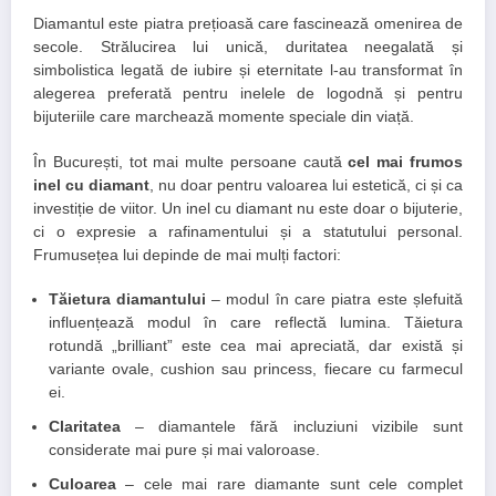
Diamantul este piatra prețioasă care fascinează omenirea de
secole. Strălucirea lui unică, duritatea neegalată și
simbolistica legată de iubire și eternitate l-au transformat în
alegerea preferată pentru inelele de logodnă și pentru
bijuteriile care marchează momente speciale din viață.
În București, tot mai multe persoane caută
cel mai frumos
inel cu diamant
, nu doar pentru valoarea lui estetică, ci și ca
investiție de viitor. Un inel cu diamant nu este doar o bijuterie,
ci o expresie a rafinamentului și a statutului personal.
Frumusețea lui depinde de mai mulți factori:
Tăietura diamantului
– modul în care piatra este șlefuită
influențează modul în care reflectă lumina.
Tăietura
rotundă „brilliant” este cea mai apreciată, dar există și
variante ovale, cushion sau princess, fiecare cu farmecul
ei.
Claritatea
– diamantele fără incluziuni vizibile sunt
considerate mai pure și mai valoroase.
Culoarea
– cele mai rare diamante sunt cele complet