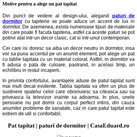
Motive pentru a alege un pat tapitat
Din punct de vedere al design-ului, alegand
paturi de
dormitor
cu tapiterie se poate aduce un accent de lux in
dormitor. De asemenea, exista numeroase tipuri de materiale
din care poate fi facuta tapiteria, astfel ca aceste paturi se pot
potrivi atat intr-un decor clasic, cat si intr-unul contemporan.
Cei care isi doresc sa aiba un decor neutru in dormitor, insa
vor sa puna accentul pe un anumit element, pot alege un pat
cu tablie tapitata cu un material colorat. Astfel, in dormitor va
fi adusa o pata de culoare, pastrand, in acelasi timp, un
echilibru in restul incaperii.
In privinta confortului, avantajele aduse de patul tapitat sunt
mai mult decat evidente. Tablia tapitata va oferi un plus de
sustinere spatelui celor care obisnuiesc sa citeasca sau sa
priveasca la televizor inainte sa adoarma. In plus, unele
persoane nu pot dormi cu corpul perfect intins, din cauza
anumitor probleme de sanatate, caz in care patul tapitat este
extrem de util si confortabil.
Pat tapitat | paturi de dormitor | CasaEduard.ro