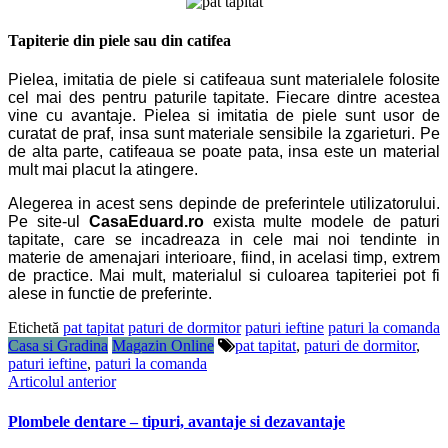
Tapiterie din piele sau din catifea
Pielea, imitatia de piele si catifeaua sunt materialele folosite
cel mai des pentru paturile tapitate. Fiecare dintre acestea
vine cu avantaje. Pielea si imitatia de piele sunt usor de
curatat de praf, insa sunt materiale sensibile la zgarieturi. Pe
de alta parte, catifeaua se poate pata, insa este un material
mult mai placut la atingere.
Alegerea in acest sens depinde de preferintele utilizatorului.
Pe site-ul
CasaEduard.ro
exista multe modele de paturi
tapitate, care se incadreaza in cele mai noi tendinte in
materie de amenajari interioare, fiind, in acelasi timp, extrem
de practice. Mai mult, materialul si culoarea tapiteriei pot fi
alese in functie de preferinte.
Etichetă
pat tapitat
paturi de dormitor
paturi ieftine
paturi la comanda
Casa si Gradina
Magazin Online
pat tapitat
,
paturi de dormitor
,
paturi ieftine
,
paturi la comanda
Articolul anterior
Plombele dentare – tipuri, avantaje si dezavantaje