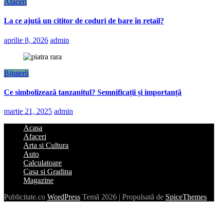
Afaceri
La ce ajută un cititor de coduri de bare în retail?
aprilie 8, 2026
admin
Bijuterii
Ce simbolizează tanzanitul? Semnificații și importanță
martie 21, 2025
admin
Acasa
Afaceri
Arta si Cultura
Auto
Calculatoare
Casa si Gradina
Magazine
Publicitate.co
WordPress
Temă 2026 | Propulsată de
SpiceThemes