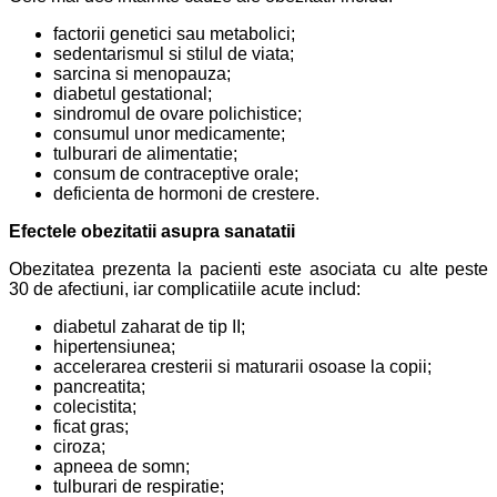
factorii genetici sau metabolici;
sedentarismul si stilul de viata;
sarcina si menopauza;
diabetul gestational;
sindromul de ovare polichistice;
consumul unor medicamente;
tulburari de alimentatie;
consum de contraceptive orale;
deficienta de hormoni de crestere.
Efectele obezitatii asupra sanatatii
Obezitatea prezenta la pacienti este asociata cu alte peste
30 de afectiuni, iar complicatiile acute includ:
diabetul zaharat de tip II;
hipertensiunea;
accelerarea cresterii si maturarii osoase la copii;
pancreatita;
colecistita;
ficat gras;
ciroza;
apneea de somn;
tulburari de respiratie;