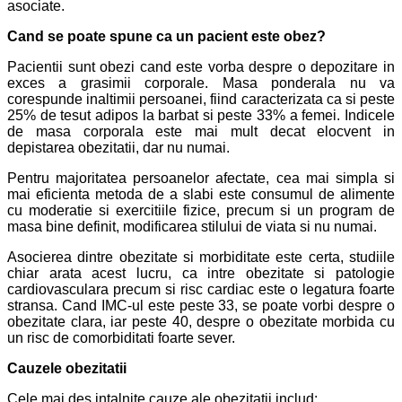
asociate.
Cand se poate spune ca un pacient este obez?
Pacientii sunt obezi cand este vorba despre o depozitare in
exces a grasimii corporale. Masa ponderala nu va
corespunde inaltimii persoanei, fiind caracterizata ca si peste
25% de tesut adipos la barbat si peste 33% a femei. Indicele
de masa corporala este mai mult decat elocvent in
depistarea obezitatii, dar nu numai.
Pentru majoritatea persoanelor afectate, cea mai simpla si
mai eficienta metoda de a slabi este consumul de alimente
cu moderatie si exercitiile fizice, precum si un program de
masa bine definit, modificarea stilului de viata si nu numai.
Asocierea dintre obezitate si morbiditate este certa, studiile
chiar arata acest lucru, ca intre obezitate si patologie
cardiovasculara precum si risc cardiac este o legatura foarte
stransa. Cand IMC-ul este peste 33, se poate vorbi despre o
obezitate clara, iar peste 40, despre o obezitate morbida cu
un risc de comorbiditati foarte sever.
Cauzele obezitatii
Cele mai des intalnite cauze ale obezitatii includ: