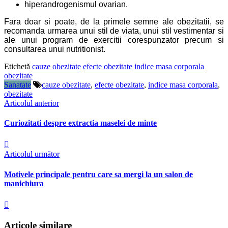
hiperandrogenismul ovarian.
Fara doar si poate, de la primele semne ale obezitatii, se
recomanda urmarea unui stil de viata, unui stil vestimentar si
ale unui program de exercitii corespunzator precum si
consultarea unui nutritionist.
Etichetă
cauze obezitate
efecte obezitate
indice masa corporala
obezitate
Sanatate
cauze obezitate
,
efecte obezitate
,
indice masa corporala
,
obezitate
Articolul anterior
Curiozitati despre extractia maselei de minte
Articolul următor
Motivele principale pentru care sa mergi la un salon de
manichiura
Articole similare